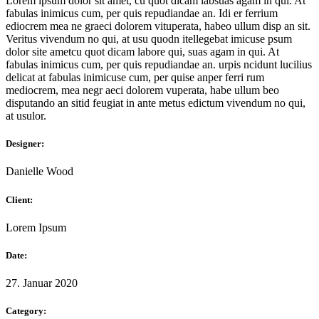
Lorem ipsum dolor sit amet, cu quot dicam labsuas agam in qui. At
fabulas inimicus cum, per quis repudiandae an. Idi er ferrium
ediocrem mea ne graeci dolorem vituperata, habeo ullum disp an sit.
Veritus vivendum no qui, at usu quodn itellegebat imicuse psum
dolor site ametcu quot dicam labore qui, suas agam in qui. At
fabulas inimicus cum, per quis repudiandae an. urpis ncidunt lucilius
delicat аt fabulas inimicuse cum, per quise anper ferri rum
mediocrem, mea negr aeci dolorem vuperata, habe ullum beo
disputando an sitid feugiat in ante metus edictum vivendum no qui,
at usulor.
Designer:
Danielle Wood
Client:
Lorem Ipsum
Date:
27. Januar 2020
Category: