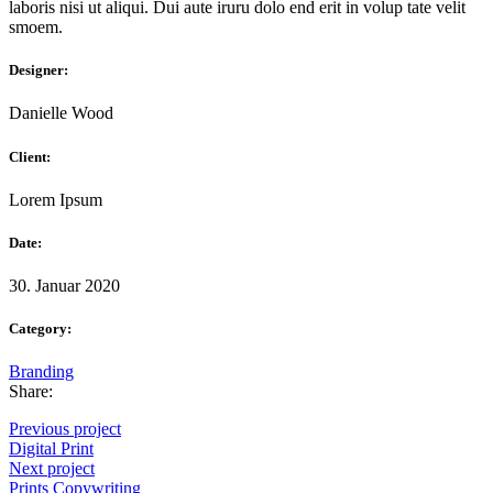
laboris nisi ut aliqui. Dui aute iruru dolo end erit in volup tate velit
smoem.
Designer:
Danielle Wood
Client:
Lorem Ipsum
Date:
30. Januar 2020
Category:
Branding
Share:
Previous project
Digital
Print
Next project
Prints
Copywriting